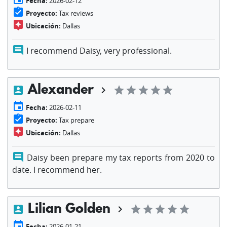
Fecha:
2026-02-12
assignment_turned_in
Proyecto:
Tax reviews
assistant
Ubicación:
Dallas
comment
I recommend Daisy, very professional.
Alexander
account_box
chevron_right
star
star
star
star
star
event
Fecha:
2026-02-11
assignment_turned_in
Proyecto:
Tax prepare
assistant
Ubicación:
Dallas
comment
Daisy been prepare my tax reports from 2020 to
date. I recommend her.
Lilian Golden
account_box
chevron_right
star
star
star
star
star
event
Fecha:
2026-01-21