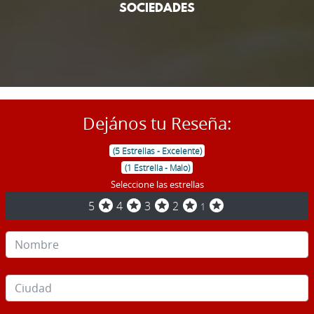
SOCIEDADES
Dejános tu Reseña:
(5 Estrellas - Excelente)
(1 Estrella - Malo)
Seleccione las estrellas
stars
stars
stars
stars
stars
5
4
3
2
1