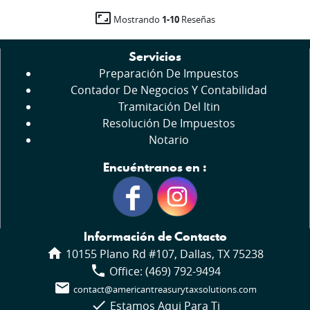
aspect_ratio
1-10
Mostrando
Reseñas
Servicios
Preparación De Impuestos
Contador De Negocios Y Contabilidad
Tramitación Del Itin
Resolución De Impuestos
Notario
Encuéntranos en :
Información de Contacto
home
10155 Plano Rd #107, Dallas, TX 75238
local_phone
Office: (469) 792-9494
mail
contact@americantreasurytaxsolutions.com
check
Estamos Aqui Para Ti