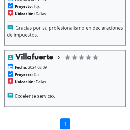
assignment_turned_in
Proyecto:
Tqx
assistant
Ubicación:
Dallas
comment
Gracias por su profesionalismo en declaraciones
de impuestos.
Villafuerte
account_box
chevron_right
star
star
star
star
star
event
Fecha:
2024-02-09
assignment_turned_in
Proyecto:
Tax
assistant
Ubicación:
Dallas
comment
Excelente servicio.
1