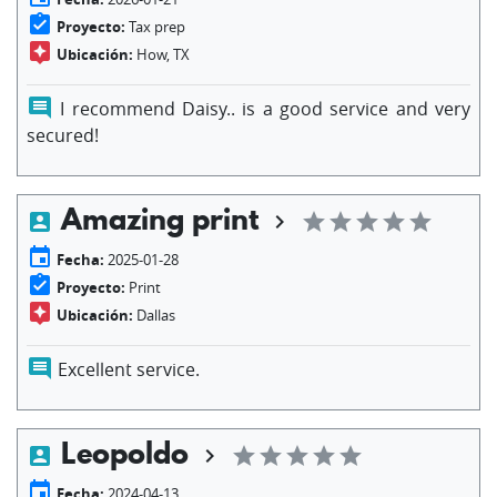
assignment_turned_in
Proyecto:
Tax prep
assistant
Ubicación:
How, TX
comment
I recommend Daisy.. is a good service and very
secured!
Amazing print
account_box
chevron_right
star
star
star
star
star
event
Fecha:
2025-01-28
assignment_turned_in
Proyecto:
Print
assistant
Ubicación:
Dallas
comment
Excellent service.
Leopoldo
account_box
chevron_right
star
star
star
star
star
event
Fecha:
2024-04-13