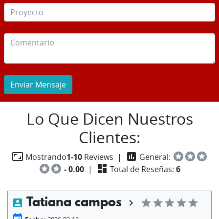
Enviar Mensaje
Lo Que Dicen Nuestros
Clientes:
aspect_ratio
insert_chart
stars
stars
stars
Mostrando
1-10
Reviews |
General:
stars
stars
dashboard
- 0.00
|
Total de Reseñas:
6
Tatiana campos
account_box
chevron_right
star
star
star
star
star
event